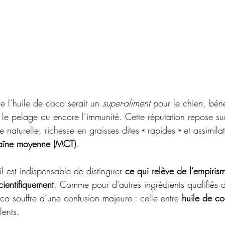
 l’huile de coco serait un 
super-aliment
 pour le chien, bén
, le pelage ou encore l’immunité. Cette réputation repose s
ne naturelle, richesse en graisses dites « rapides » et assimila
chaîne moyenne (MCT)
.
 il est indispensable de distinguer 
ce qui relève de l’empiris
cientifiquement
. Comme pour d’autres ingrédients qualifiés d
oco souffre d’une confusion majeure : celle entre 
huile de c
lents.