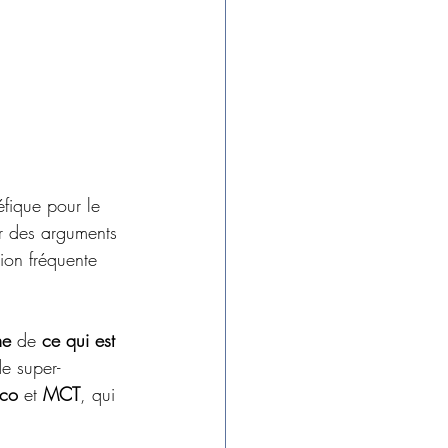
éfique pour le 
ur des arguments 
tion fréquente 
me
 de 
ce qui est 
e super-
oco
 et 
MCT
, qui 