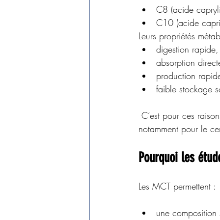
C8 (acide capryl
C10 (acide capri
Leurs propriétés métabo
digestion rapide,
absorption directe
production rapid
faible stockage s
 C’est pour ces raisons que les MCT sont étudiés comme outil de nutrition fonctionnelle, 
notamment pour le ce
Pourquoi les étud
Les MCT permettent :
une composition s