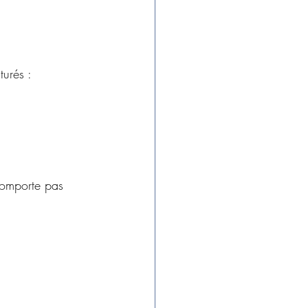
turés :
comporte pas 