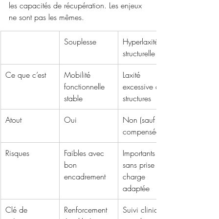
les capacités de récupération. Les enjeux 
ne sont pas les mêmes.
Souplesse 
Hyperlaxité 
structurelle
Ce que c’est
Mobilité 
Laxité 
fonctionnelle 
excessive des 
stable
structures
Atout
Oui
Non (sauf si 
compensée)
Risques
Faibles avec 
Importants 
bon 
sans prise en 
encadrement
charge 
adaptée
Clé de 
Renforcement 
Suivi clinique, 