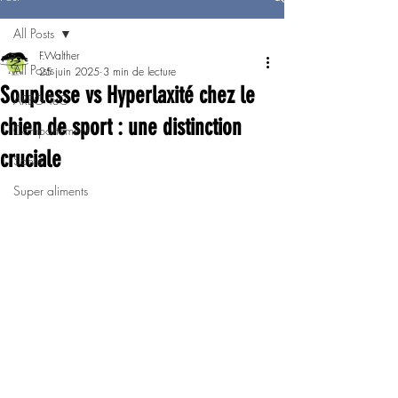
All Posts
F.Walther
All Posts
25 juin 2025
3 min de lecture
Souplesse vs Hyperlaxité chez le
AREG TeC
chien de sport : une distinction
Comportement
cruciale
Santé
Super aliments