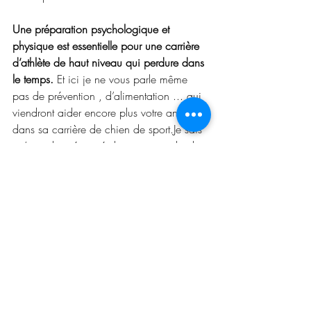
Une préparation psychologique et 
physique est essentielle pour une carrière 
d’athlète de haut niveau qui perdure dans 
le temps. 
Et ici je ne vous parle même 
pas de prévention , d’alimentation ... qui 
viendront aider encore plus votre animal 
dans sa carrière de chien de sport.Je sais 
qu’avec la précocité de certains individus 
et  l’engouement des réseaux sociaux 
nous sommes tous tentés de “montrer” que 
nous savons faire vite et (très) bien. Mais 
ceci n’est pas possible , alors prenez 
votre temps , car ce temps “perdu” en 
préparation (psychologique & physique) 
vous allez je vous l’assure ,le regagner 
par la suite. 