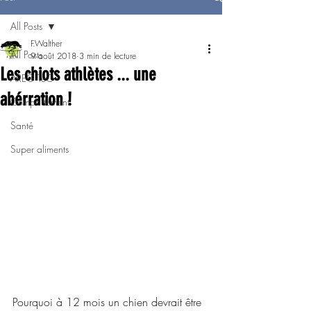
All Posts
F.Walther
All Posts
9 août 2018
3 min de lecture
Les chiots athlètes ... une
AREG TeC
abérration !
Comportement
Santé
Super aliments
Pourquoi à 12 mois un chien devrait être 