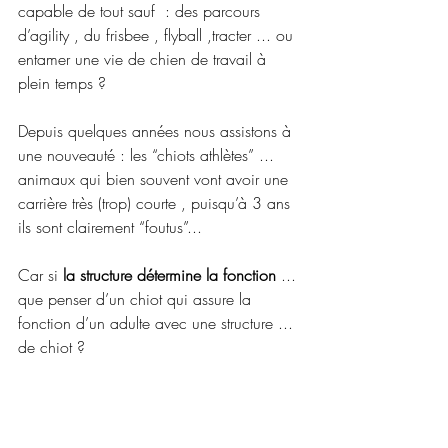
capable de tout sauf  : des parcours 
d’agility , du frisbee , flyball ,tracter ... ou 
entamer une vie de chien de travail à 
plein temps ?
Depuis quelques années nous assistons à 
une nouveauté : les “chiots athlètes” ... 
animaux qui bien souvent vont avoir une 
carrière très (trop) courte , puisqu’à 3 ans 
ils sont clairement “foutus”... 
Car si 
la structure détermine la fonction
 ... 
que penser d’un chiot qui assure la 
fonction d’un adulte avec une structure ... 
de chiot ?