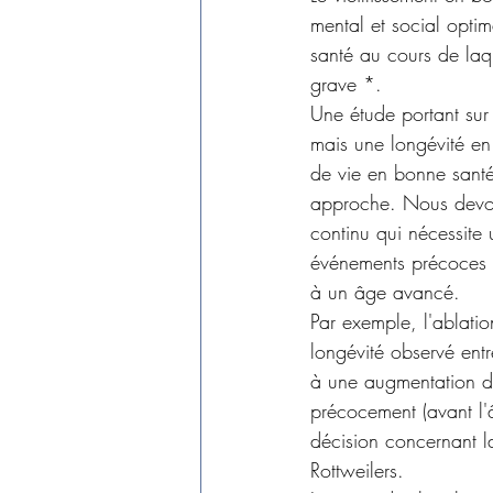
mental et social opti
santé au cours de laq
grave *.
Une étude portant su
mais une longévité e
de vie en bonne santé
approche. Nous devons
continu qui nécessite 
événements précoces o
à un âge avancé.
Par exemple, l'ablati
longévité observé entr
à une augmentation du 
précocement (avant l'â
décision concernant la
Rottweilers.