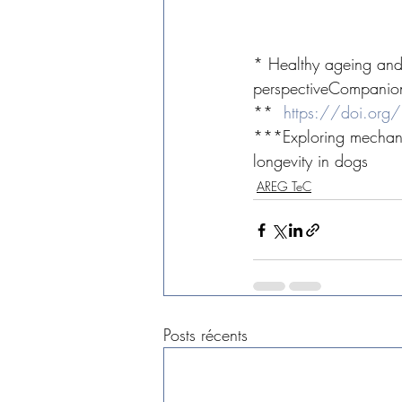
* Healthy ageing and t
perspectiveCompanio
**  
https://doi.or
***Exploring mechanis
longevity in dogs
AREG TeC
Posts récents