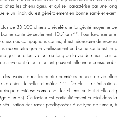
mal chez les chiens âgés, et qui se  caractérise par une lon
uelle un  individu est généralement en bonne santé et exe
r plus de 35 000 chiens a révélé une longévité moyenne d
n bonne santé de seulement 10,7 ans**. Pour favoriser une
 chez nos compagnons canins, il est nécessaire de repense
 reconnaître que le vieillissement en bonne santé est un 
une gestion attentive tout au long de la vie du chien, car ce
u survenant à tout moment peuvent influencer considérabl
on des ovaires dans les quatre premières années de vie effa
e les chiens femelles et mâles ***. De plus, la stérilisation
risque d'ostéosarcome chez les chiens, surtout si elle est 
ge d'un an). Ce facteur est particulièrement crucial dans la
 stérilisation des races prédisposées à ce type de tumeur, te