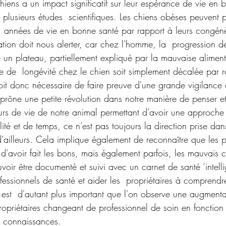
hiens a un impact significatif sur leur espérance de vie en 
plusieurs études  scientifiques. Les chiens obèses peuvent 
 années de vie en bonne santé par rapport à leurs congénè
tion doit nous alerter, car chez l'homme, la  progression de
un plateau, partiellement expliqué par la mauvaise alimentat
e de  longévité chez le chien soit simplement décalée par r
oit donc nécessaire de faire preuve d'une grande vigilance 
ut prône une petite révolution dans notre manière de penser e
ours de vie de notre animal permettant d’avoir une approche
lité et de temps, ce n’est pas toujours la direction prise d
’ailleurs. Cela implique également de reconnaître que les p
 d’avoir fait les bons, mais également parfois, les mauvais c
voir être documenté et suivi avec un carnet de santé ‘intelli
rofessionnels de santé et aider les  propriétaires à comprendr
i est  d'autant plus important que l'on observe une augmenta
propriétaires changeant de professionnel de soin en fonction 
rs connaissances.