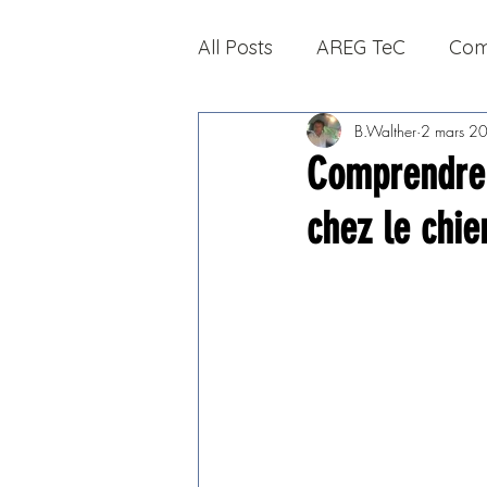
All Posts
AREG TeC
Com
B.Walther
2 mars 2
Comprendre 
chez le chie