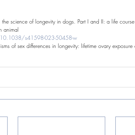
he science of longevity in dogs. Part I and II: a life course
n animal
g/10.1038/s41598-023-50458-w
ms of sex differences in longevity: lifetime ovary exposure