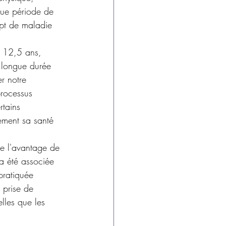
gue période de 
mpt de maladie 
e 12,5 ans, 
 longue durée 
r notre 
processus 
rtains 
ement sa santé 
ce l'avantage de 
 a été associée 
pratiquée 
 prise de 
lles que les 