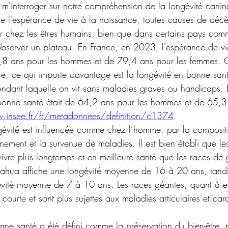
m'interroger sur notre compréhension de la longévité cani
 l'espérance de vie à la naissance, toutes causes de déc
r chez les êtres humains, bien que dans certains pays comm
observer un plateau. En France, en 2023, l'espérance de v
2,8 ans pour les hommes et de 79,4 ans pour les femmes. 
que, ce qui importe davantage est la longévité en bonne sant
endant laquelle on vit sans maladies graves ou handicaps.
bonne santé était de 64,2 ans pour les hommes et de 65,3 
.insee.fr/fr/metadonnees/definition/c1374
.
gévité est influencée comme chez l’homme, par la composit
onnement et la survenue de maladies. Il est bien établi que le
vivre plus longtemps et en meilleure santé que les races de g
uahua affiche une longévité moyenne de 16 à 20 ans, tand
ité moyenne de 7 à 10 ans. Les races géantes, quant à el
courte et sont plus sujettes aux maladies articulaires et car
onne santé a été défini comme la préservation du bien-être  