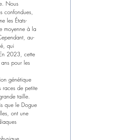
ne. Nous 
ès confondues, 
e les États-
ie moyenne à la 
Cependant, au-
é, qui 
 En 2023, cette 
ans pour les 
ion génétique 
s races de petite 
rande taille. 
is que le Dogue 
les, ont une 
diaques 
physique, 