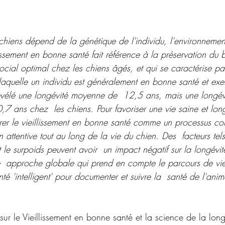
chiens dépend de la génétique de l'individu, l'environnement
issement en bonne santé fait référence à la préservation du b
ocial optimal chez les chiens âgés, et qui se caractérise pa
laquelle un individu est généralement en bonne santé et ex
évélé une longévité moyenne de  12,5 ans, mais une longév
7 ans chez  les chiens. Pour favoriser une vie saine et longu
rer le vieillissement en bonne santé comme un processus con
n attentive tout au long de la vie du chien. Des  facteurs tel
et le surpoids peuvent avoir  un impact négatif sur la longév
  approche globale qui prend en compte le parcours de vie 
nté 'intelligent' pour documenter et suivre la  santé de l'anim
e sur le Vieillissement en bonne santé et la science de la lon