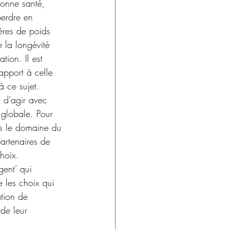
bonne santé, 
perdre en 
res de poids  
 la longévité 
ion. Il est 
apport à celle 
à ce sujet.
t d’agir avec  
 globale. Pour 
ans le domaine du 
artenaires de 
hoix. 
gent’ qui  
e les choix qui 
tion de  
de leur 