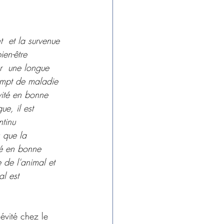
  et la survenue 
ien-être 
r  une longue 
empt de maladie 
ité en bonne 
e, il est 
tinu  
s que la 
ité en bonne 
de l'animal et  
al est 
gévité chez le 