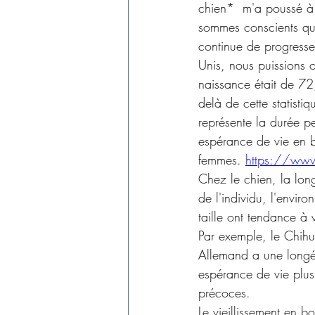
chien*  m'a poussé à 
sommes conscients que
continue de progresse
Unis, nous puissions 
naissance était de 7
delà de cette statisti
représente la durée p
espérance de vie en 
femmes. 
https://www
Chez le chien, la lon
de l'individu, l'envir
taille ont tendance à 
Par exemple, le Chih
Allemand a une longév
espérance de vie plus 
précoces.
Le vieillissement en b