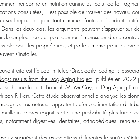
emment rencontré en nutrition canine est celui de la fragmen
cations consultées, il est possible de trouver des travaux c
n seul repas par jour, tout comme d’autres défendant l’inté
s. Dans les deux cas, les arguments peuvent s’appuyer sur d
rande ampleur, ce qui peut donner l’impression d’une contrad
nsible pour les propriétaires, et parfois même pour les prof
vent s'installer.
vent cité est l’étude intitulée 
Once-daily feeding is associa
ogs: results from the Dog Aging Project
, publiée en 2022 p
. Katherine Tolbert, Brianah M. McCoy, le Dog Aging Proje
thleen F. Kerr. Cette étude observationnelle analyse les don
agnie. Les auteurs rapportent qu’une alimentation distribu
 meilleurs scores cognitifs et à une probabilité plus faible d
s, notamment digestives, dentaires, orthopédiques, rénales
ravaux suggèrent des associations différentes lorsqu’on s’inté