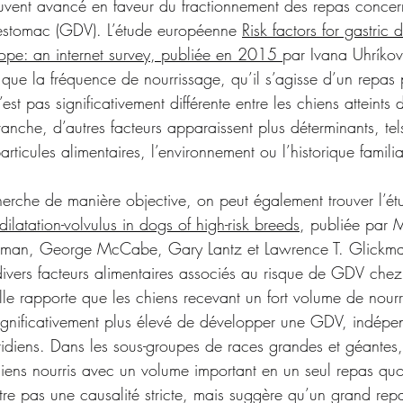
vent avancé en faveur du fractionnement des repas concern
l’estomac (GDV). L’étude européenne 
Risk factors for gastric 
rope: an internet survey, publiée en 2015 
par Ivana Uhríkov
que la fréquence de nourrissage, qu’il s’agisse d’un repas 
est pas significativement différente entre les chiens atteints
anche, d’autres facteurs apparaissent plus déterminants, tel
particules alimentaires, l’environnement ou l’historique familia
cherche de manière objective, on peut également trouver l’ét
c dilatation-volvulus in dogs of high-risk breeds
, publiée par M
man, George McCabe, Gary Lantz et Lawrence T. Glickman
ivers facteurs alimentaires associés au risque de GDV chez
lle rapporte que les chiens recevant un fort volume de nourr
significativement plus élevé de développer une GDV, indé
diens. Dans les sous-groupes de races grandes et géantes, l
hiens nourris avec un volume important en un seul repas quo
re pas une causalité stricte, mais suggère qu’un grand rep