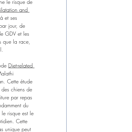
e le risque de 
dilatation and 
á et ses 
par jour, de 
 de GDV et les 
s que la race, 
l.
ude 
Diet-related 
alathi 
. Cette étude 
 des chiens de 
iture par repas 
pendamment du 
e risque est le 
tidien. Cette 
as unique peut 