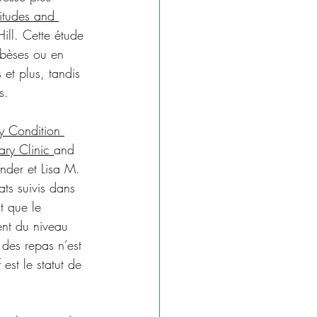
itudes and 
Hill. Cette étude 
obèses ou en 
 et plus, tandis 
s.
y Condition 
ry Clinic 
and 
der et Lisa M. 
ts suivis dans 
t que le 
ent du niveau 
 des repas n’est 
est le statut de 