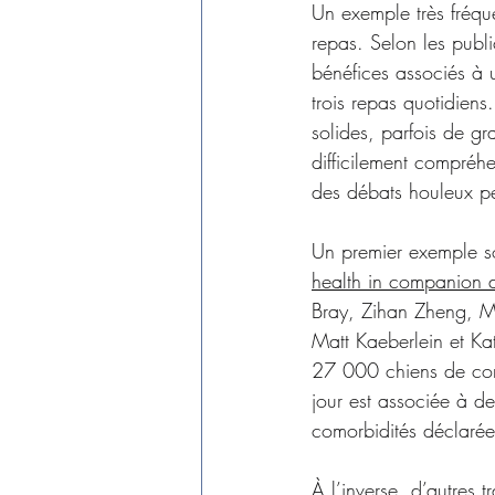
Un exemple très fréqu
repas. Selon les publi
bénéfices associés à u
trois repas quotidien
solides, parfois de g
difficilement compréhe
des débats houleux peu
Un premier exemple sou
health in companion d
Bray, Zihan Zheng, M
Matt Kaeberlein et Ka
27 000 chiens de comp
jour est associée à de
comorbidités déclarée
À l’inverse, d’autres t