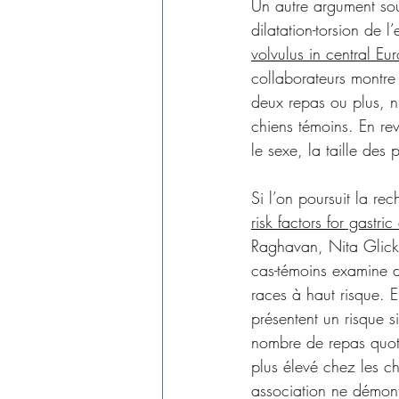
Un autre argument sou
dilatation-torsion de 
volvulus in central Eu
collaborateurs montre 
deux repas ou plus, n’
chiens témoins. En rev
le sexe, la taille des 
Si l’on poursuit la re
risk factors for gastri
Raghavan, Nita Glick
cas-témoins examine d
races à haut risque. E
présentent un risque 
nombre de repas quoti
plus élevé chez les c
association ne démont