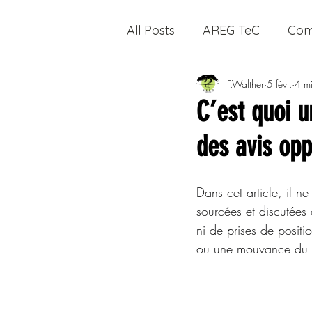
All Posts
AREG TeC
Com
F.Walther
5 févr.
4 mi
C’est quoi u
des avis op
Dans cet article, il n
sourcées et discutées d
ni de prises de posit
ou une mouvance du