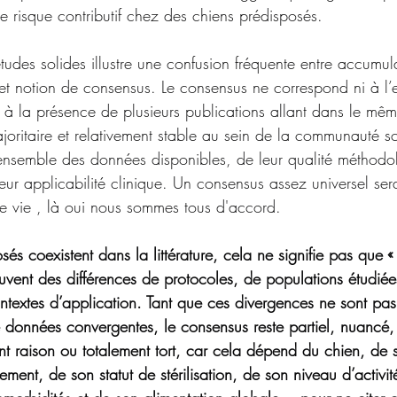
de risque contributif chez des chiens prédisposés.
études solides illustre une confusion fréquente entre accumul
 et notion de consensus. Le consensus ne correspond ni à l’
 à la présence de plusieurs publications allant dans le même
ritaire et relativement stable au sein de la communauté sci
l’ensemble des données disponibles, de leur qualité méthodo
leur applicabilité clinique. Un consensus assez universel serai
e vie , là oui nous sommes tous d'accord.
és coexistent dans la littérature, cela ne signifie pas que « 
ouvent des différences de protocoles, de populations étudiées
ntextes d’application. Tant que ces divergences ne sont pas
 données convergentes, le consensus reste partiel, nuancé, v
nt raison ou totalement tort, car cela dépend du chien, de
ment, de son statut de stérilisation, de son niveau d’activit