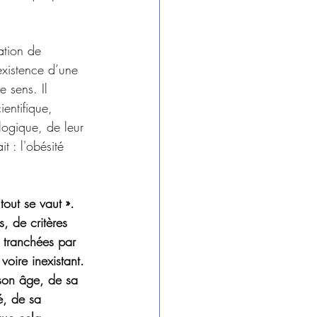
ation de 
existence d’une 
 sens. Il 
entifique, 
logique, de leur 
t : l'obésité 
tout se vaut ». 
, de critères 
 tranchées par 
oire inexistant. 
 son âge, de sa 
é, de sa 