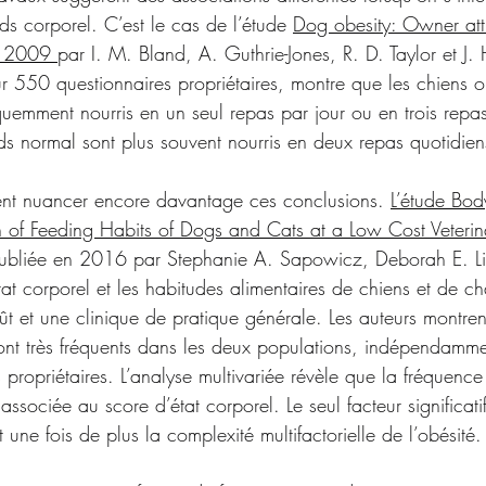
s corporel. C’est le cas de l’étude 
Dog obesity: Owner att
n 2009 
par I. M. Bland, A. Guthrie-Jones, R. D. Taylor et J. 
ur 550 questionnaires propriétaires, montre que les chiens 
quemment nourris en un seul repas par jour ou en trois repas
ds normal sont plus souvent nourris en deux repas quotidien
ent nuancer encore davantage ces conclusions. 
L’étude Bod
 of Feeding Habits of Dogs and Cats at a Low Cost Veterina
publiée en 2016 par Stephanie A. Sapowicz, Deborah E. Lin
t corporel et les habitudes alimentaires de chiens et de cha
t et une clinique de pratique générale. Les auteurs montren
 sont très fréquents dans les deux populations, indépendamm
ropriétaires. L’analyse multivariée révèle que la fréquence
ociée au score d’état corporel. Le seul facteur significatif 
nt une fois de plus la complexité multifactorielle de l’obésité.