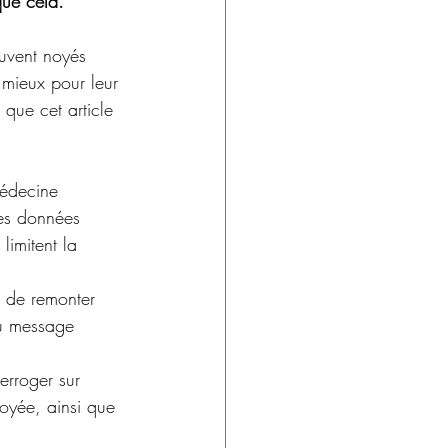
que cela.
ouvent noyés 
 mieux pour leur 
 que cet article 
médecine 
es données 
limitent la 
e de remonter 
au message 
terroger sur 
oyée, ainsi que 