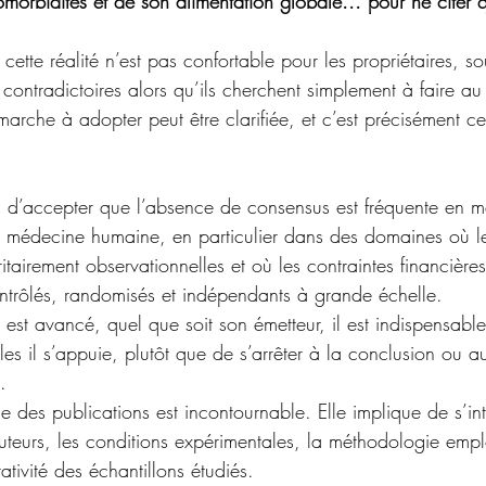
morbidités et de son alimentation globale... pour ne citer 
 cette réalité n’est pas confortable pour les propriétaires, s
contradictoires alors qu’ils cherchent simplement à faire au
marche à adopter peut être clarifiée, et c’est précisément ce
iel d’accepter que l’absence de consensus est fréquente en 
n médecine humaine, en particulier dans des domaines où l
tairement observationnelles et où les contraintes financières 
contrôlés, randomisés et indépendants à grande échelle.
s est avancé, quel que soit son émetteur, il est indispensabl
les il s’appuie, plutôt que de s’arrêter à la conclusion ou 
.
que des publications est incontournable. Elle implique de s’in
teurs, les conditions expérimentales, la méthodologie empl
tativité des échantillons étudiés.