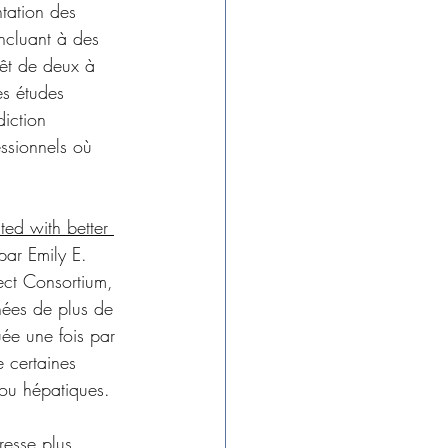
tation des 
oncluant à des 
rêt de deux à 
es études 
iction 
essionnels où 
ted with better 
ar Emily E. 
ct Consortium, 
nées de plus de 
ée une fois par 
e certaines 
 ou hépatiques.
resse plus 