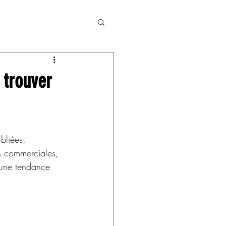
 trouver
bliées, 
ns commerciales, 
 une tendance 