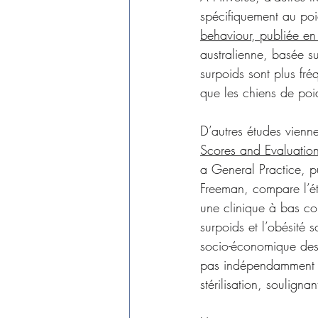
spécifiquement au poid
behaviour, publiée e
australienne, basée s
surpoids sont plus fré
que les chiens de poi
D’autres études vienn
Scores and Evaluation
a General Practice, 
Freeman, compare l’éta
une clinique à bas coû
surpoids et l’obésité
socio-économique des p
pas indépendamment ass
stérilisation, souligna