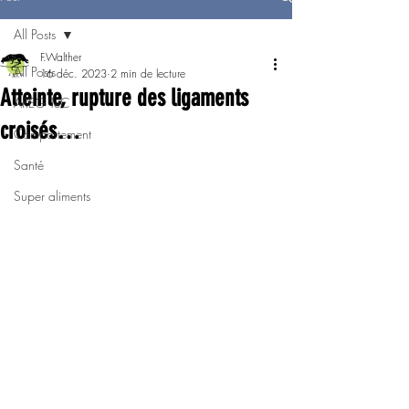
All Posts
F.Walther
All Posts
16 déc. 2023
2 min de lecture
Atteinte, rupture des ligaments
AREG TeC
croisés…
Comportement
Santé
Super aliments