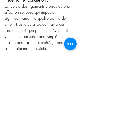
Prévention et Conclusion :
La rupture des ligaments croisés est une 
affection sérieuse qui impacte 
significativement la qualité de vie du 
chien. Il est crucial de connaître ces 
facteurs de risque pour les prévenir. Si 
votre chien présente des symptômes de 
rupture des ligaments croisés, consultez le 
plus rapidement possible.
Knecht, C., et al. (2019). Risk 
factors for cruciate ligament rupture 
in dogs: A retrospective study of 583 
dogs. Veterinary Surgery, 48(1), 108-
115.
Bardet, J., et al. (2022). Prevalence 
and risk factors for cruciate ligament 
rupture in dogs: A retrospective study 
of 2,250 dogs. Veterinary Surgery, 